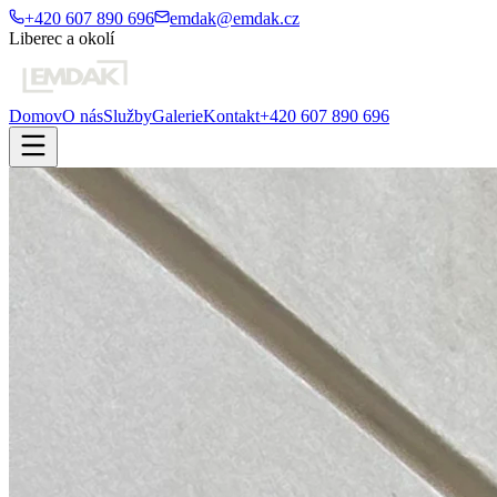
+420 607 890 696
emdak@emdak.cz
Liberec a okolí
Domov
O nás
Služby
Galerie
Kontakt
+420 607 890 696