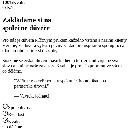
100%
Kvalita
O Nás
Zakládáme si na
společné důvěře
Pro nás je důvěra klíčovým prvkem každého vztahu s našimi klienty.
Věříme, že důvěra vytváří pevný základ pro úspěšnou spolupráci a
dlouhodobé partnerské vztahy.
Snažíme se získat důvěru našich klientů tím, že dodržujeme svá
slova a plníme naše závazky. Kvalita je pro nás prioritou ve všem,
co děláme.
"Věříme v otevřenou a respektující komunikaci na
partnerské úrovni."
— Vavrek, jednatel
Spolehlivost
Rychlost
Kvalita
Co děláme